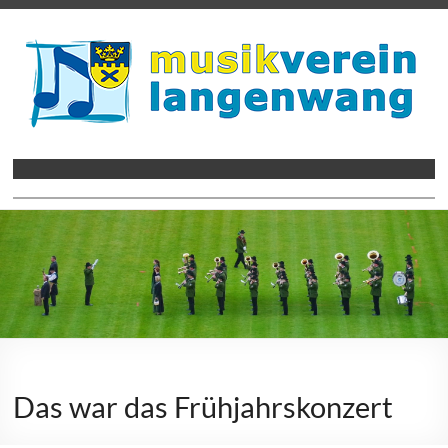
Zum
Inhalt
springen
Musikverein Langenwang
Musikverein Langenwang
Menü
Das war das Frühjahrskonzert