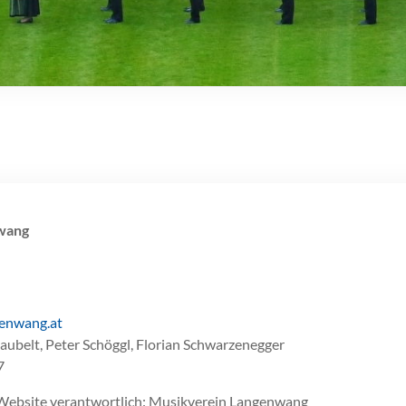
wang
enwang.at
ubelt, Peter Schöggl, Florian Schwarzenegger
7
r Website verantwortlich: Musikverein Langenwang