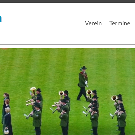
Musikverein Langenwang
Musikverein Langenwang
Verein
Termine